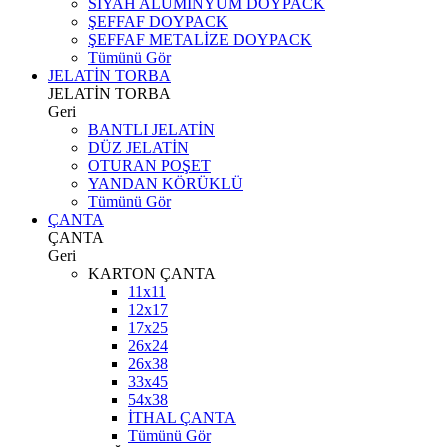
SİYAH ALÜMİNYUM DOYPACK
ŞEFFAF DOYPACK
ŞEFFAF METALİZE DOYPACK
Tümünü Gör
JELATİN TORBA
JELATİN TORBA
Geri
BANTLI JELATİN
DÜZ JELATİN
OTURAN POŞET
YANDAN KÖRÜKLÜ
Tümünü Gör
ÇANTA
ÇANTA
Geri
KARTON ÇANTA
11x11
12x17
17x25
26x24
26x38
33x45
54x38
İTHAL ÇANTA
Tümünü Gör