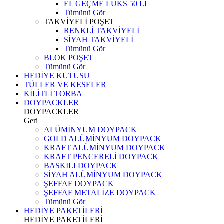
EL GEÇME LÜKS 50 Lİ
Tümünü Gör
TAKVİYELİ POŞET
RENKLİ TAKVİYELİ
SİYAH TAKVİYELİ
Tümünü Gör
BLOK POŞET
Tümünü Gör
HEDİYE KUTUSU
TÜLLER VE KESELER
KİLİTLİ TORBA
DOYPACKLER
DOYPACKLER
Geri
ALÜMİNYUM DOYPACK
GOLD ALÜMİNYUM DOYPACK
KRAFT ALÜMİNYUM DOYPACK
KRAFT PENCERELİ DOYPACK
BASKILI DOYPACK
SİYAH ALÜMİNYUM DOYPACK
ŞEFFAF DOYPACK
ŞEFFAF METALİZE DOYPACK
Tümünü Gör
HEDİYE PAKETİLERİ
HEDİYE PAKETİLERİ