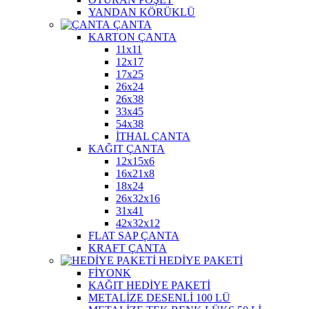
YANDAN KÖRÜKLÜ
ÇANTA
KARTON ÇANTA
11x11
12x17
17x25
26x24
26x38
33x45
54x38
İTHAL ÇANTA
KAĞIT ÇANTA
12x15x6
16x21x8
18x24
26x32x16
31x41
42x32x12
FLAT SAP ÇANTA
KRAFT ÇANTA
HEDİYE PAKETİ
FİYONK
KAĞIT HEDİYE PAKETİ
METALİZE DESENLİ 100 LÜ