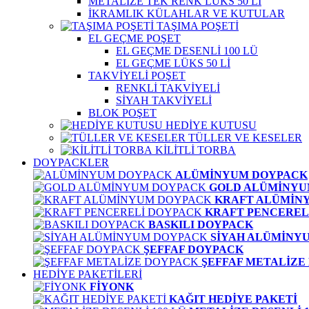
METALİZE TEK RENK LÜKS 50 Lİ
İKRAMLIK KÜLAHLAR VE KUTULAR
TAŞIMA POŞETİ
EL GEÇME POŞET
EL GEÇME DESENLİ 100 LÜ
EL GEÇME LÜKS 50 Lİ
TAKVİYELİ POŞET
RENKLİ TAKVİYELİ
SİYAH TAKVİYELİ
BLOK POŞET
HEDİYE KUTUSU
TÜLLER VE KESELER
KİLİTLİ TORBA
DOYPACKLER
ALÜMİNYUM DOYPACK
GOLD ALÜMİNYU
KRAFT ALÜMİN
KRAFT PENCEREL
BASKILI DOYPACK
SİYAH ALÜMİNY
ŞEFFAF DOYPACK
ŞEFFAF METALİZE
HEDİYE PAKETİLERİ
FİYONK
KAĞIT HEDİYE PAKETİ