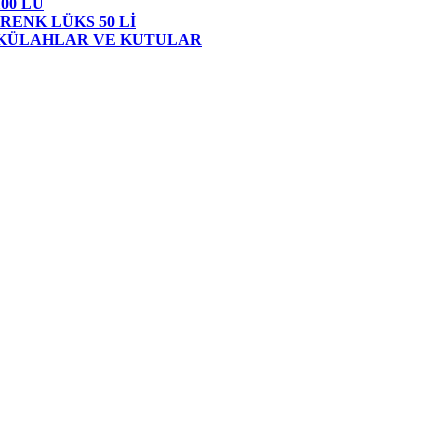
00 LÜ
RENK LÜKS 50 Lİ
 KÜLAHLAR VE KUTULAR