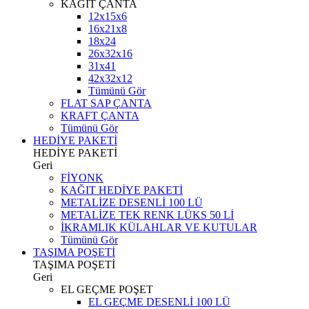
KAĞIT ÇANTA
12x15x6
16x21x8
18x24
26x32x16
31x41
42x32x12
Tümünü Gör
FLAT SAP ÇANTA
KRAFT ÇANTA
Tümünü Gör
HEDİYE PAKETİ
HEDİYE PAKETİ
Geri
FİYONK
KAĞIT HEDİYE PAKETİ
METALİZE DESENLİ 100 LÜ
METALİZE TEK RENK LÜKS 50 Lİ
İKRAMLIK KÜLAHLAR VE KUTULAR
Tümünü Gör
TAŞIMA POŞETİ
TAŞIMA POŞETİ
Geri
EL GEÇME POŞET
EL GEÇME DESENLİ 100 LÜ