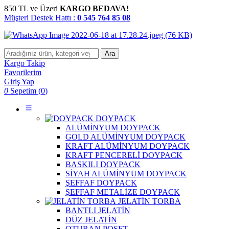
850 TL ve Üzeri
KARGO BEDAVA!
Müşteri Destek Hattı :
0 545 764 85 08
Ara
Kargo Takip
Favorilerim
Giriş Yap
0
Sepetim (
0
)
DOYPACK
ALÜMİNYUM DOYPACK
GOLD ALÜMİNYUM DOYPACK
KRAFT ALÜMİNYUM DOYPACK
KRAFT PENCERELİ DOYPACK
BASKILI DOYPACK
SİYAH ALÜMİNYUM DOYPACK
ŞEFFAF DOYPACK
ŞEFFAF METALİZE DOYPACK
JELATİN TORBA
BANTLI JELATİN
DÜZ JELATİN
OTURAN POŞET