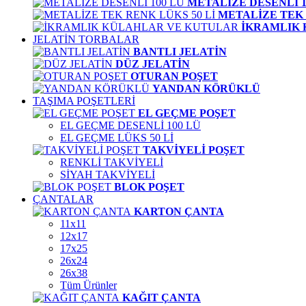
METALİZE DESENLİ 1
METALİZE TEK 
İKRAMLIK
JELATİN TORBALAR
BANTLI JELATİN
DÜZ JELATİN
OTURAN POŞET
YANDAN KÖRÜKLÜ
TAŞIMA POŞETLERİ
EL GEÇME POŞET
EL GEÇME DESENLİ 100 LÜ
EL GEÇME LÜKS 50 Lİ
TAKVİYELİ POŞET
RENKLİ TAKVİYELİ
SİYAH TAKVİYELİ
BLOK POŞET
ÇANTALAR
KARTON ÇANTA
11x11
12x17
17x25
26x24
26x38
Tüm Ürünler
KAĞIT ÇANTA