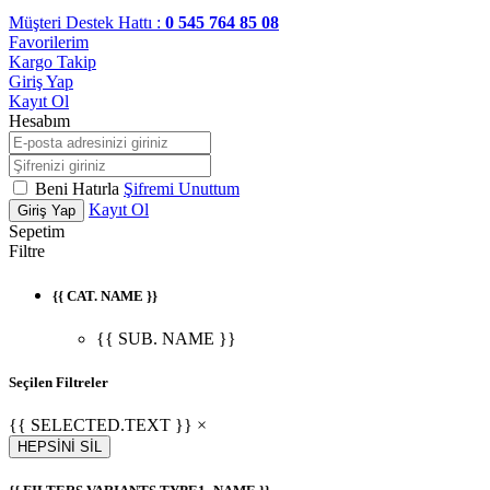
Müşteri Destek Hattı :
0 545 764 85 08
Favorilerim
Kargo Takip
Giriş Yap
Kayıt Ol
Hesabım
Beni Hatırla
Şifremi Unuttum
Kayıt Ol
Giriş Yap
Sepetim
Filtre
{{ CAT. NAME }}
{{ SUB. NAME }}
Seçilen Filtreler
{{ SELECTED.TEXT }} ×
HEPSİNİ SİL