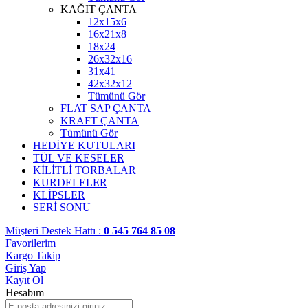
KAĞIT ÇANTA
12x15x6
16x21x8
18x24
26x32x16
31x41
42x32x12
Tümünü Gör
FLAT SAP ÇANTA
KRAFT ÇANTA
Tümünü Gör
HEDİYE KUTULARI
TÜL VE KESELER
KİLİTLİ TORBALAR
KURDELELER
KLİPSLER
SERİ SONU
Müşteri Destek Hattı :
0 545 764 85 08
Favorilerim
Kargo Takip
Giriş Yap
Kayıt Ol
Hesabım