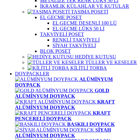
METALİZE TEK RENK LÜKS 50 Lİ
İKRAMLIK KÜLAHLAR VE KUTULAR
TAŞIMA POŞETİ
EL GEÇME POŞET
EL GEÇME DESENLİ 100 LÜ
EL GEÇME LÜKS 50 Lİ
TAKVİYELİ POŞET
RENKLİ TAKVİYELİ
SİYAH TAKVİYELİ
BLOK POŞET
HEDİYE KUTUSU
TÜLLER VE KESELER
KİLİTLİ TORBA
DOYPACKLER
ALÜMİNYUM
DOYPACK
GOLD
ALÜMİNYUM DOYPACK
KRAFT
ALÜMİNYUM DOYPACK
KRAFT
PENCERELİ DOYPACK
BASKILI DOYPACK
SİYAH
ALÜMİNYUM DOYPACK