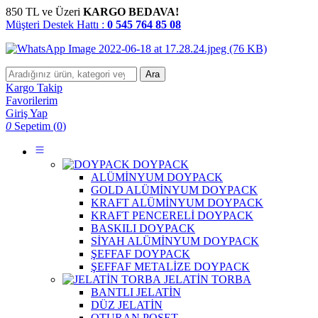
850 TL ve Üzeri
KARGO BEDAVA!
Müşteri Destek Hattı :
0 545 764 85 08
Ara
Kargo Takip
Favorilerim
Giriş Yap
0
Sepetim (
0
)
DOYPACK
ALÜMİNYUM DOYPACK
GOLD ALÜMİNYUM DOYPACK
KRAFT ALÜMİNYUM DOYPACK
KRAFT PENCERELİ DOYPACK
BASKILI DOYPACK
SİYAH ALÜMİNYUM DOYPACK
ŞEFFAF DOYPACK
ŞEFFAF METALİZE DOYPACK
JELATİN TORBA
BANTLI JELATİN
DÜZ JELATİN
OTURAN POŞET