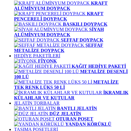
KRAFT
ALÜMİNYUM DOYPACK
KRAFT
PENCERELİ DOYPACK
BASKILI DOYPACK
SİYAH
ALÜMİNYUM DOYPACK
ŞEFFAF DOYPACK
ŞEFFAF
METALİZE DOYPACK
HEDİYE PAKETİLERİ
FİYONK
KAĞIT HEDİYE PAKETİ
METALİZE DESENLİ
100 LÜ
METALİZE
TEK RENK LÜKS 50 Lİ
İKRAMLIK
KÜLAHLAR VE KUTULAR
JELATİN TORBALAR
BANTLI JELATİN
DÜZ JELATİN
OTURAN POŞET
YANDAN KÖRÜKLÜ
TAŞIMA POŞETLERİ