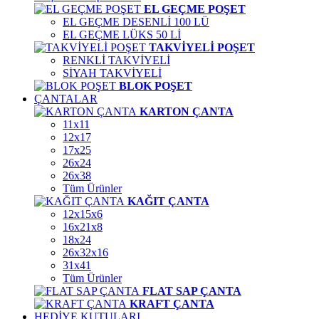
EL GEÇME POŞET
EL GEÇME DESENLİ 100 LÜ
EL GEÇME LÜKS 50 Lİ
TAKVİYELİ POŞET
RENKLİ TAKVİYELİ
SİYAH TAKVİYELİ
BLOK POŞET
ÇANTALAR
KARTON ÇANTA
11x11
12x17
17x25
26x24
26x38
Tüm Ürünler
KAĞIT ÇANTA
12x15x6
16x21x8
18x24
26x32x16
31x41
Tüm Ürünler
FLAT SAP ÇANTA
KRAFT ÇANTA
HEDİYE KUTULARI