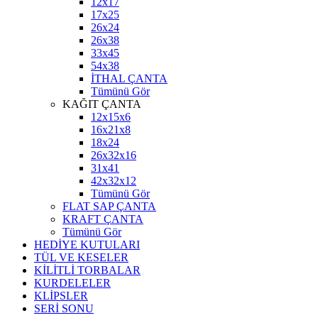
12x17
17x25
26x24
26x38
33x45
54x38
İTHAL ÇANTA
Tümünü Gör
KAĞIT ÇANTA
12x15x6
16x21x8
18x24
26x32x16
31x41
42x32x12
Tümünü Gör
FLAT SAP ÇANTA
KRAFT ÇANTA
Tümünü Gör
HEDİYE KUTULARI
TÜL VE KESELER
KİLİTLİ TORBALAR
KURDELELER
KLİPSLER
SERİ SONU