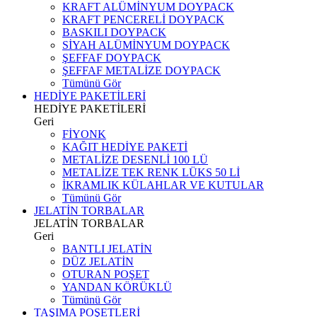
KRAFT ALÜMİNYUM DOYPACK
KRAFT PENCERELİ DOYPACK
BASKILI DOYPACK
SİYAH ALÜMİNYUM DOYPACK
ŞEFFAF DOYPACK
ŞEFFAF METALİZE DOYPACK
Tümünü Gör
HEDİYE PAKETİLERİ
HEDİYE PAKETİLERİ
Geri
FİYONK
KAĞIT HEDİYE PAKETİ
METALİZE DESENLİ 100 LÜ
METALİZE TEK RENK LÜKS 50 Lİ
İKRAMLIK KÜLAHLAR VE KUTULAR
Tümünü Gör
JELATİN TORBALAR
JELATİN TORBALAR
Geri
BANTLI JELATİN
DÜZ JELATİN
OTURAN POŞET
YANDAN KÖRÜKLÜ
Tümünü Gör
TAŞIMA POŞETLERİ