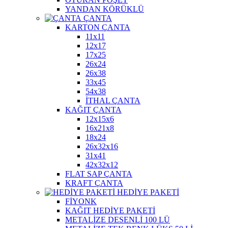
YANDAN KÖRÜKLÜ
ÇANTA
KARTON ÇANTA
11x11
12x17
17x25
26x24
26x38
33x45
54x38
İTHAL ÇANTA
KAĞIT ÇANTA
12x15x6
16x21x8
18x24
26x32x16
31x41
42x32x12
FLAT SAP ÇANTA
KRAFT ÇANTA
HEDİYE PAKETİ
FİYONK
KAĞIT HEDİYE PAKETİ
METALİZE DESENLİ 100 LÜ