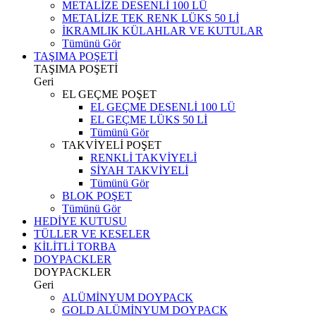
METALİZE DESENLİ 100 LÜ
METALİZE TEK RENK LÜKS 50 Lİ
İKRAMLIK KÜLAHLAR VE KUTULAR
Tümünü Gör
TAŞIMA POŞETİ
TAŞIMA POŞETİ
Geri
EL GEÇME POŞET
EL GEÇME DESENLİ 100 LÜ
EL GEÇME LÜKS 50 Lİ
Tümünü Gör
TAKVİYELİ POŞET
RENKLİ TAKVİYELİ
SİYAH TAKVİYELİ
Tümünü Gör
BLOK POŞET
Tümünü Gör
HEDİYE KUTUSU
TÜLLER VE KESELER
KİLİTLİ TORBA
DOYPACKLER
DOYPACKLER
Geri
ALÜMİNYUM DOYPACK
GOLD ALÜMİNYUM DOYPACK