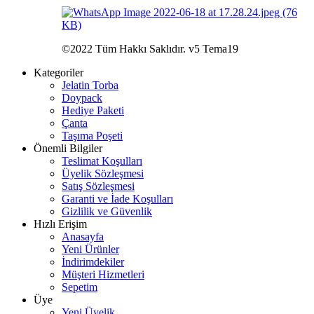
©2022 Tüm Hakkı Saklıdır. v5 Tema19
Kategoriler
Jelatin Torba
Doypack
Hediye Paketi
Çanta
Taşıma Poşeti
Önemli Bilgiler
Teslimat Koşulları
Üyelik Sözleşmesi
Satış Sözleşmesi
Garanti ve İade Koşulları
Gizlilik ve Güvenlik
Hızlı Erişim
Anasayfa
Yeni Ürünler
İndirimdekiler
Müşteri Hizmetleri
Sepetim
Üye
Yeni Üyelik