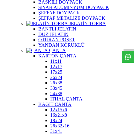
BASKILI DOYPACK
SİYAH ALÜMİNYUM DOYPACK
ŞEFFAF DOYPACK
ŞEFFAF METALİZE DOYPACK
JELATİN TORBA
BANTLI JELATİN
W
h
t
s
a
p
p
D
e
s
t
e
H
a
t
t
DÜZ JELATİN
OTURAN POŞET
YANDAN KÖRÜKLÜ
ÇANTA
KARTON ÇANTA
11x11
12x17
17x25
26x24
26x38
33x45
54x38
İTHAL ÇANTA
KAĞIT ÇANTA
12x15x6
16x21x8
18x24
26x32x16
31x41