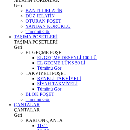
JELATİN TORBALAR
Geri
BANTLI JELATİN
DÜZ JELATİN
OTURAN POŞET
YANDAN KÖRÜKLÜ
Tümünü Gör
TAŞIMA POŞETLERİ
TAŞIMA POŞETLERİ
Geri
EL GEÇME POŞET
EL GEÇME DESENLİ 100 LÜ
EL GEÇME LÜKS 50 Lİ
Tümünü Gör
TAKVİYELİ POŞET
RENKLİ TAKVİYELİ
SİYAH TAKVİYELİ
Tümünü Gör
BLOK POŞET
Tümünü Gör
ÇANTALAR
ÇANTALAR
Geri
KARTON ÇANTA
11x11