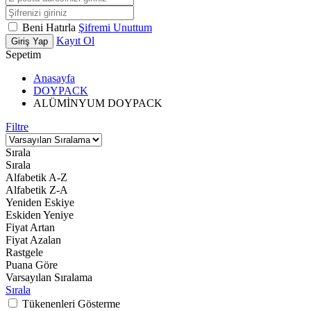
Beni Hatırla
Şifremi Unuttum
Kayıt Ol
Giriş Yap
Sepetim
Anasayfa
DOYPACK
ALÜMİNYUM DOYPACK
Filtre
Sırala
Sırala
Alfabetik A-Z
Alfabetik Z-A
Yeniden Eskiye
Eskiden Yeniye
Fiyat Artan
Fiyat Azalan
Rastgele
Puana Göre
Varsayılan Sıralama
Sırala
Tükenenleri Gösterme