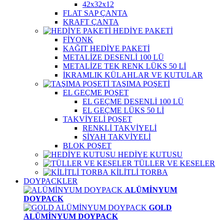
42x32x12
FLAT SAP ÇANTA
KRAFT ÇANTA
HEDİYE PAKETİ
FİYONK
KAĞIT HEDİYE PAKETİ
METALİZE DESENLİ 100 LÜ
METALİZE TEK RENK LÜKS 50 Lİ
İKRAMLIK KÜLAHLAR VE KUTULAR
TAŞIMA POŞETİ
EL GEÇME POŞET
EL GEÇME DESENLİ 100 LÜ
EL GEÇME LÜKS 50 Lİ
TAKVİYELİ POŞET
RENKLİ TAKVİYELİ
SİYAH TAKVİYELİ
BLOK POŞET
HEDİYE KUTUSU
TÜLLER VE KESELER
KİLİTLİ TORBA
DOYPACKLER
ALÜMİNYUM
DOYPACK
GOLD
ALÜMİNYUM DOYPACK