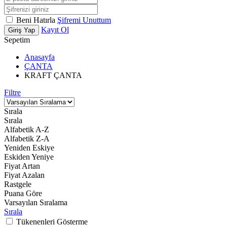
Beni Hatırla
Şifremi Unuttum
Kayıt Ol
Giriş Yap
Sepetim
Anasayfa
ÇANTA
KRAFT ÇANTA
Filtre
Sırala
Sırala
Alfabetik A-Z
Alfabetik Z-A
Yeniden Eskiye
Eskiden Yeniye
Fiyat Artan
Fiyat Azalan
Rastgele
Puana Göre
Varsayılan Sıralama
Sırala
Tükenenleri Gösterme