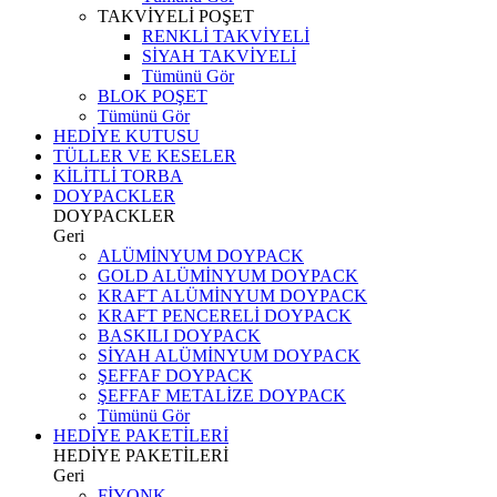
TAKVİYELİ POŞET
RENKLİ TAKVİYELİ
SİYAH TAKVİYELİ
Tümünü Gör
BLOK POŞET
Tümünü Gör
HEDİYE KUTUSU
TÜLLER VE KESELER
KİLİTLİ TORBA
DOYPACKLER
DOYPACKLER
Geri
ALÜMİNYUM DOYPACK
GOLD ALÜMİNYUM DOYPACK
KRAFT ALÜMİNYUM DOYPACK
KRAFT PENCERELİ DOYPACK
BASKILI DOYPACK
SİYAH ALÜMİNYUM DOYPACK
ŞEFFAF DOYPACK
ŞEFFAF METALİZE DOYPACK
Tümünü Gör
HEDİYE PAKETİLERİ
HEDİYE PAKETİLERİ
Geri
FİYONK