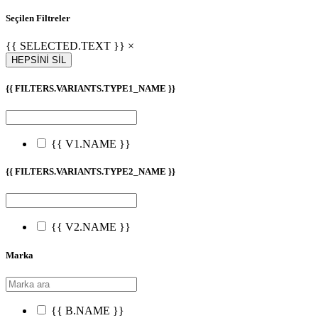
Seçilen Filtreler
{{ SELECTED.TEXT }} ×
HEPSİNİ SİL
{{ FILTERS.VARIANTS.TYPE1_NAME }}
{{ V1.NAME }}
{{ FILTERS.VARIANTS.TYPE2_NAME }}
{{ V2.NAME }}
Marka
{{ B.NAME }}