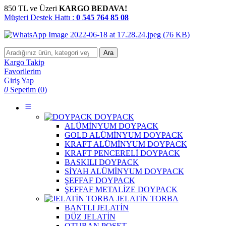
850 TL ve Üzeri
KARGO BEDAVA!
Müşteri Destek Hattı :
0 545 764 85 08
Ara
Kargo Takip
Favorilerim
Giriş Yap
0
Sepetim (
0
)
DOYPACK
ALÜMİNYUM DOYPACK
GOLD ALÜMİNYUM DOYPACK
KRAFT ALÜMİNYUM DOYPACK
KRAFT PENCERELİ DOYPACK
BASKILI DOYPACK
SİYAH ALÜMİNYUM DOYPACK
ŞEFFAF DOYPACK
ŞEFFAF METALİZE DOYPACK
JELATİN TORBA
BANTLI JELATİN
DÜZ JELATİN
OTURAN POŞET