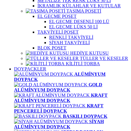
METALİZE TEK RENK LÜKS 50 Lİ
İKRAMLIK KÜLAHLAR VE KUTULAR
TAŞIMA POŞETİ
EL GEÇME POŞET
EL GEÇME DESENLİ 100 LÜ
EL GEÇME LÜKS 50 Lİ
TAKVİYELİ POŞET
RENKLİ TAKVİYELİ
SİYAH TAKVİYELİ
BLOK POŞET
HEDİYE KUTUSU
TÜLLER VE KESELER
KİLİTLİ TORBA
DOYPACKLER
ALÜMİNYUM
DOYPACK
GOLD
ALÜMİNYUM DOYPACK
KRAFT
ALÜMİNYUM DOYPACK
KRAFT
PENCERELİ DOYPACK
BASKILI DOYPACK
SİYAH
ALÜMİNYUM DOYPACK