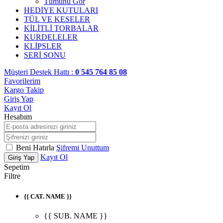
Tümünü Gör
HEDİYE KUTULARI
TÜL VE KESELER
KİLİTLİ TORBALAR
KURDELELER
KLİPSLER
SERİ SONU
Müşteri Destek Hattı :
0 545 764 85 08
Favorilerim
Kargo Takip
Giriş Yap
Kayıt Ol
Hesabım
Beni Hatırla
Şifremi Unuttum
Kayıt Ol
Giriş Yap
Sepetim
Filtre
{{ CAT. NAME }}
{{ SUB. NAME }}