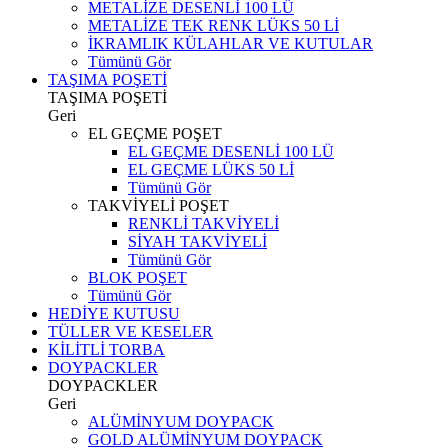
METALİZE DESENLİ 100 LÜ
METALİZE TEK RENK LÜKS 50 Lİ
İKRAMLIK KÜLAHLAR VE KUTULAR
Tümünü Gör
TAŞIMA POŞETİ
TAŞIMA POŞETİ
Geri
EL GEÇME POŞET
EL GEÇME DESENLİ 100 LÜ
EL GEÇME LÜKS 50 Lİ
Tümünü Gör
TAKVİYELİ POŞET
RENKLİ TAKVİYELİ
SİYAH TAKVİYELİ
Tümünü Gör
BLOK POŞET
Tümünü Gör
HEDİYE KUTUSU
TÜLLER VE KESELER
KİLİTLİ TORBA
DOYPACKLER
DOYPACKLER
Geri
ALÜMİNYUM DOYPACK
GOLD ALÜMİNYUM DOYPACK