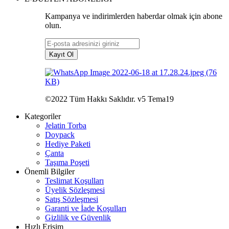
Kampanya ve indirimlerden haberdar olmak için abone
olun.
Kayıt Ol
©2022 Tüm Hakkı Saklıdır. v5 Tema19
Kategoriler
Jelatin Torba
Doypack
Hediye Paketi
Çanta
Taşıma Poşeti
Önemli Bilgiler
Teslimat Koşulları
Üyelik Sözleşmesi
Satış Sözleşmesi
Garanti ve İade Koşulları
Gizlilik ve Güvenlik
Hızlı Erişim