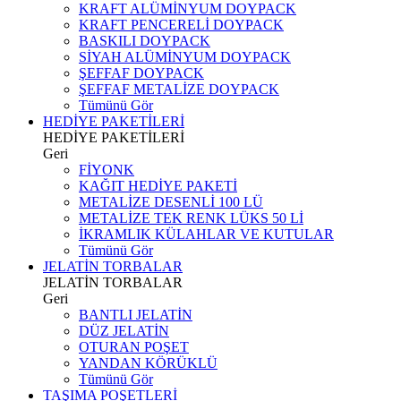
KRAFT ALÜMİNYUM DOYPACK
KRAFT PENCERELİ DOYPACK
BASKILI DOYPACK
SİYAH ALÜMİNYUM DOYPACK
ŞEFFAF DOYPACK
ŞEFFAF METALİZE DOYPACK
Tümünü Gör
HEDİYE PAKETİLERİ
HEDİYE PAKETİLERİ
Geri
FİYONK
KAĞIT HEDİYE PAKETİ
METALİZE DESENLİ 100 LÜ
METALİZE TEK RENK LÜKS 50 Lİ
İKRAMLIK KÜLAHLAR VE KUTULAR
Tümünü Gör
JELATİN TORBALAR
JELATİN TORBALAR
Geri
BANTLI JELATİN
DÜZ JELATİN
OTURAN POŞET
YANDAN KÖRÜKLÜ
Tümünü Gör
TAŞIMA POŞETLERİ