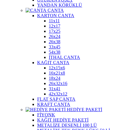
YANDAN KÖRÜKLÜ
ÇANTA
KARTON ÇANTA
11x11
12x17
17x25
26x24
26x38
33x45
54x38
İTHAL ÇANTA
KAĞIT ÇANTA
12x15x6
16x21x8
18x24
26x32x16
31x41
42x32x12
FLAT SAP ÇANTA
KRAFT ÇANTA
HEDİYE PAKETİ
FİYONK
KAĞIT HEDİYE PAKETİ
METALİZE DESENLİ 100 LÜ