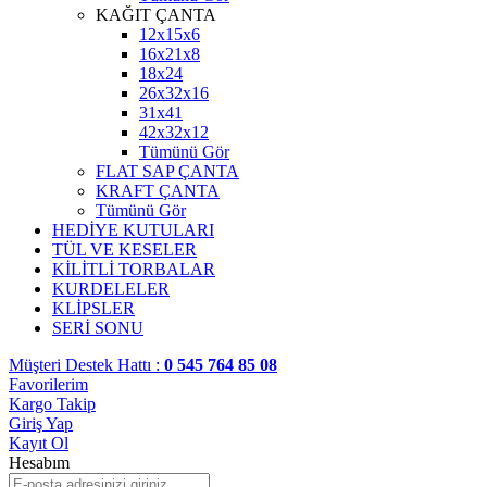
KAĞIT ÇANTA
12x15x6
16x21x8
18x24
26x32x16
31x41
42x32x12
Tümünü Gör
FLAT SAP ÇANTA
KRAFT ÇANTA
Tümünü Gör
HEDİYE KUTULARI
TÜL VE KESELER
KİLİTLİ TORBALAR
KURDELELER
KLİPSLER
SERİ SONU
Müşteri Destek Hattı :
0 545 764 85 08
Favorilerim
Kargo Takip
Giriş Yap
Kayıt Ol
Hesabım