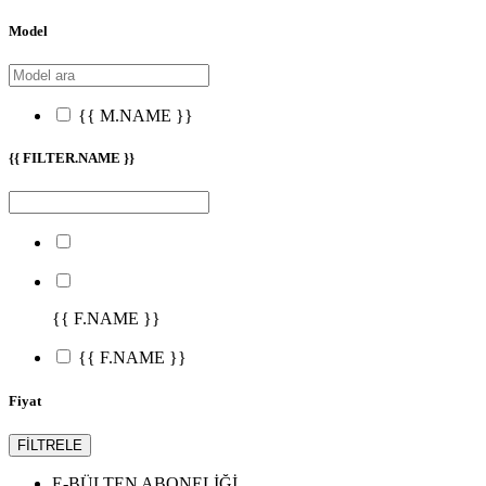
Model
{{ M.NAME }}
{{ FILTER.NAME }}
{{ F.NAME }}
{{ F.NAME }}
Fiyat
FİLTRELE
E-BÜLTEN ABONELİĞİ