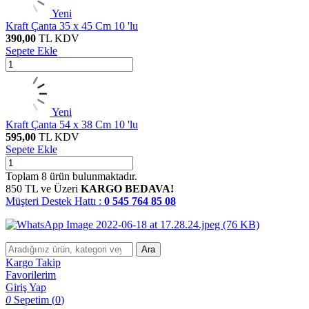
Yeni
Kraft Çanta 35 x 45 Cm 10 'lu
390,00
TL
KDV
Sepete Ekle
Yeni
Kraft Çanta 54 x 38 Cm 10 'lu
595,00
TL
KDV
Sepete Ekle
Toplam
8
ürün bulunmaktadır.
850 TL ve Üzeri
KARGO BEDAVA!
Müşteri Destek Hattı :
0 545 764 85 08
Ara
Kargo Takip
W
h
t
s
a
p
p
D
e
s
t
e
H
a
t
t
Favorilerim
Giriş Yap
0
Sepetim (
0
)