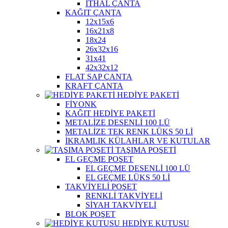
İTHAL ÇANTA
KAĞIT ÇANTA
12x15x6
16x21x8
18x24
26x32x16
31x41
42x32x12
FLAT SAP ÇANTA
KRAFT ÇANTA
HEDİYE PAKETİ
FİYONK
KAĞIT HEDİYE PAKETİ
METALİZE DESENLİ 100 LÜ
METALİZE TEK RENK LÜKS 50 Lİ
İKRAMLIK KÜLAHLAR VE KUTULAR
TAŞIMA POŞETİ
EL GEÇME POŞET
EL GEÇME DESENLİ 100 LÜ
EL GEÇME LÜKS 50 Lİ
TAKVİYELİ POŞET
RENKLİ TAKVİYELİ
SİYAH TAKVİYELİ
BLOK POŞET
HEDİYE KUTUSU