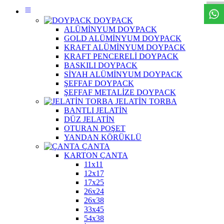
DOYPACK
ALÜMİNYUM DOYPACK
GOLD ALÜMİNYUM DOYPACK
KRAFT ALÜMİNYUM DOYPACK
KRAFT PENCERELİ DOYPACK
BASKILI DOYPACK
SİYAH ALÜMİNYUM DOYPACK
ŞEFFAF DOYPACK
ŞEFFAF METALİZE DOYPACK
JELATİN TORBA
BANTLI JELATİN
DÜZ JELATİN
OTURAN POŞET
YANDAN KÖRÜKLÜ
ÇANTA
KARTON ÇANTA
11x11
12x17
17x25
26x24
26x38
33x45
54x38