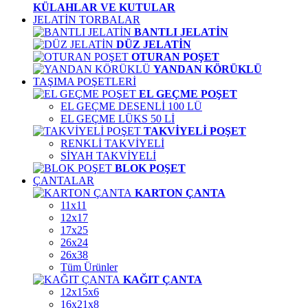
KÜLAHLAR VE KUTULAR
JELATİN TORBALAR
BANTLI JELATİN
DÜZ JELATİN
OTURAN POŞET
YANDAN KÖRÜKLÜ
TAŞIMA POŞETLERİ
EL GEÇME POŞET
EL GEÇME DESENLİ 100 LÜ
EL GEÇME LÜKS 50 Lİ
TAKVİYELİ POŞET
RENKLİ TAKVİYELİ
SİYAH TAKVİYELİ
BLOK POŞET
ÇANTALAR
KARTON ÇANTA
11x11
12x17
17x25
26x24
26x38
Tüm Ürünler
KAĞIT ÇANTA
12x15x6
16x21x8