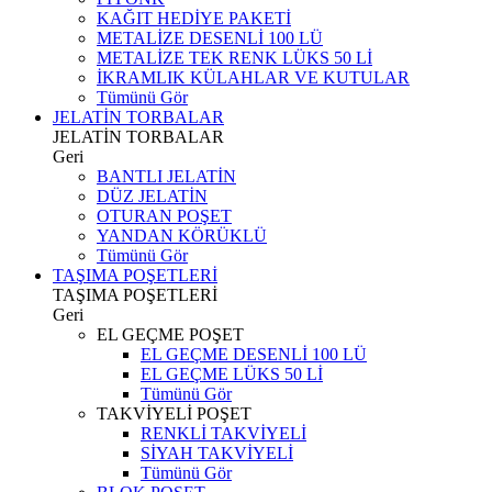
KAĞIT HEDİYE PAKETİ
METALİZE DESENLİ 100 LÜ
METALİZE TEK RENK LÜKS 50 Lİ
İKRAMLIK KÜLAHLAR VE KUTULAR
Tümünü Gör
JELATİN TORBALAR
JELATİN TORBALAR
Geri
BANTLI JELATİN
DÜZ JELATİN
OTURAN POŞET
YANDAN KÖRÜKLÜ
Tümünü Gör
TAŞIMA POŞETLERİ
TAŞIMA POŞETLERİ
Geri
EL GEÇME POŞET
EL GEÇME DESENLİ 100 LÜ
EL GEÇME LÜKS 50 Lİ
Tümünü Gör
TAKVİYELİ POŞET
RENKLİ TAKVİYELİ
SİYAH TAKVİYELİ
Tümünü Gör