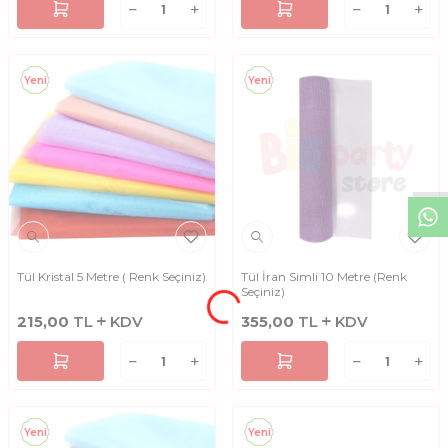
Yeni
Yeni
W
h
t
s
a
p
p
D
e
s
e
H
a
t
t
Tül Kristal 5 Metre ( Renk Seçiniz)
Tül İran Simli 10 Metre (Renk
Seçiniz)
215,00
TL
KDV
355,00
TL
KDV
Yeni
Yeni