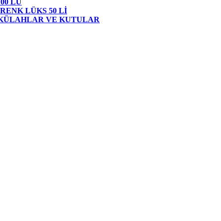
00 LÜ
RENK LÜKS 50 Lİ
 KÜLAHLAR VE KUTULAR