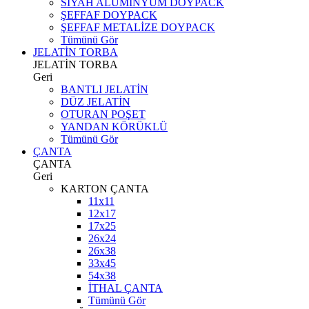
SİYAH ALÜMİNYUM DOYPACK
ŞEFFAF DOYPACK
ŞEFFAF METALİZE DOYPACK
Tümünü Gör
JELATİN TORBA
JELATİN TORBA
Geri
BANTLI JELATİN
DÜZ JELATİN
OTURAN POŞET
YANDAN KÖRÜKLÜ
Tümünü Gör
ÇANTA
ÇANTA
Geri
KARTON ÇANTA
11x11
12x17
17x25
26x24
26x38
33x45
54x38
İTHAL ÇANTA
Tümünü Gör