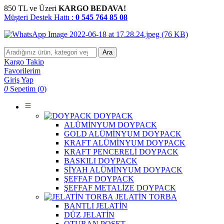
850 TL ve Üzeri
KARGO BEDAVA!
Müşteri Destek Hattı :
0 545 764 85 08
Ara
Kargo Takip
Favorilerim
Giriş Yap
0
Sepetim (
0
)
DOYPACK
ALÜMİNYUM DOYPACK
GOLD ALÜMİNYUM DOYPACK
KRAFT ALÜMİNYUM DOYPACK
KRAFT PENCERELİ DOYPACK
BASKILI DOYPACK
SİYAH ALÜMİNYUM DOYPACK
ŞEFFAF DOYPACK
ŞEFFAF METALİZE DOYPACK
JELATİN TORBA
BANTLI JELATİN
DÜZ JELATİN
OTURAN POŞET