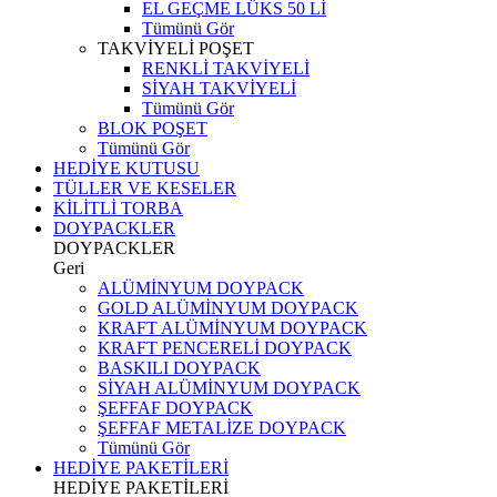
EL GEÇME LÜKS 50 Lİ
Tümünü Gör
TAKVİYELİ POŞET
RENKLİ TAKVİYELİ
SİYAH TAKVİYELİ
Tümünü Gör
BLOK POŞET
Tümünü Gör
HEDİYE KUTUSU
TÜLLER VE KESELER
KİLİTLİ TORBA
DOYPACKLER
DOYPACKLER
Geri
ALÜMİNYUM DOYPACK
GOLD ALÜMİNYUM DOYPACK
KRAFT ALÜMİNYUM DOYPACK
KRAFT PENCERELİ DOYPACK
BASKILI DOYPACK
SİYAH ALÜMİNYUM DOYPACK
ŞEFFAF DOYPACK
ŞEFFAF METALİZE DOYPACK
Tümünü Gör
HEDİYE PAKETİLERİ
HEDİYE PAKETİLERİ