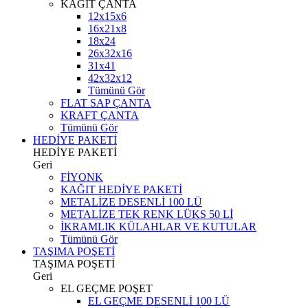
KAĞIT ÇANTA
12x15x6
16x21x8
18x24
26x32x16
31x41
42x32x12
Tümünü Gör
FLAT SAP ÇANTA
KRAFT ÇANTA
Tümünü Gör
HEDİYE PAKETİ
HEDİYE PAKETİ
Geri
FİYONK
KAĞIT HEDİYE PAKETİ
METALİZE DESENLİ 100 LÜ
METALİZE TEK RENK LÜKS 50 Lİ
İKRAMLIK KÜLAHLAR VE KUTULAR
Tümünü Gör
TAŞIMA POŞETİ
TAŞIMA POŞETİ
Geri
EL GEÇME POŞET
EL GEÇME DESENLİ 100 LÜ