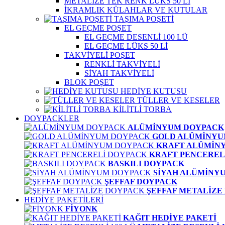
METALİZE TEK RENK LÜKS 50 Lİ
İKRAMLIK KÜLAHLAR VE KUTULAR
TAŞIMA POŞETİ
EL GEÇME POŞET
EL GEÇME DESENLİ 100 LÜ
EL GEÇME LÜKS 50 Lİ
TAKVİYELİ POŞET
RENKLİ TAKVİYELİ
SİYAH TAKVİYELİ
BLOK POŞET
HEDİYE KUTUSU
TÜLLER VE KESELER
KİLİTLİ TORBA
DOYPACKLER
ALÜMİNYUM DOYPACK
GOLD ALÜMİNYU
KRAFT ALÜMİN
KRAFT PENCEREL
BASKILI DOYPACK
SİYAH ALÜMİNY
ŞEFFAF DOYPACK
ŞEFFAF METALİZE
HEDİYE PAKETİLERİ
FİYONK
KAĞIT HEDİYE PAKETİ