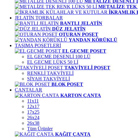
METALİZE DESENLİ 1
METALİZE TEK 
İKRAMLIK
JELATİN TORBALAR
BANTLI JELATİN
DÜZ JELATİN
OTURAN POŞET
YANDAN KÖRÜKLÜ
TAŞIMA POŞETLERİ
EL GEÇME POŞET
EL GEÇME DESENLİ 100 LÜ
EL GEÇME LÜKS 50 Lİ
TAKVİYELİ POŞET
RENKLİ TAKVİYELİ
SİYAH TAKVİYELİ
BLOK POŞET
ÇANTALAR
KARTON ÇANTA
11x11
12x17
17x25
26x24
26x38
Tüm Ürünler
KAĞIT ÇANTA