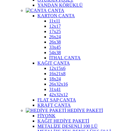
YANDAN KÖRÜKLÜ
ÇANTA
KARTON ÇANTA
11x11
12x17
17x25
26x24
26x38
33x45
54x38
İTHAL ÇANTA
KAĞIT ÇANTA
12x15x6
16x21x8
18x24
26x32x16
31x41
42x32x12
FLAT SAP ÇANTA
KRAFT ÇANTA
HEDİYE PAKETİ
FİYONK
KAĞIT HEDİYE PAKETİ
METALİZE DESENLİ 100 LÜ